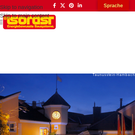
Sprache
Skip to navigation
Skip to main content
Abbildung:
isorast Wohnpark in
Taunusstein-Hambach